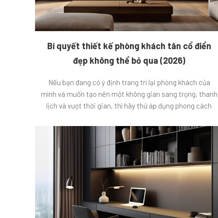
Bí quyết thiết kế phòng khách tân cổ điển
đẹp không thể bỏ qua (2026)
Nếu bạn đang có ý định trang trí lại phòng khách của
mình và muốn tạo nên một không gian sang trọng, thanh
lịch và vượt thời gian, thì hãy thử áp dụng phong cách
thiết kế tân cổ điển. Với sự kết hợp giữa đường nét cổ
điển Châu Âu và sự hiện đại, […]