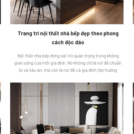
Trang trí nội thất nhà bếp đẹp theo phong
cách độc đáo
Nội thất nhà bếp đóng vai trò quan trọng trong không
gian sống của mỗi gia đình. Nó không chỉ là nơi để chuẩn
bị và nấu ăn, mà còn là nơi để cả gia đình tận hưởng
những bữa ăn ngon miệng cùng nhau, chia sẻ những câu
chuyện trong cuộc sống. Do đó, […]