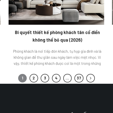
Bí quyết thiết kế phòng khách tân cổ điển
không thể bỏ qua (2026)
Phòng khách là nơi tiếp đón khách, tụ họp gia đình và là
không gian để thư giãn sau ngày làm việc mệt nhọc. Vì
vậy, thiết kế phòng khách được coi là một trong những
yếu tố quan trọng trong việc tạo nên không gian sống
đẹp và thoải mái cho gia đình. Trong […]
1
2
3
4
…
37