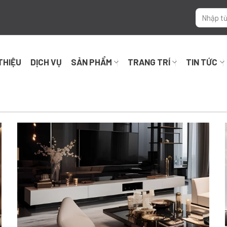
 THIỆU
DỊCH VỤ
SẢN PHẨM
TRANG TRÍ
TIN TỨC