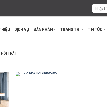
 THIỆU
DỊCH VỤ
SẢN PHẨM
TRANG TRÍ
TIN TỨC
 NỘI THẤT