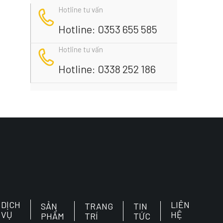
Hotline tư vấn
Hotline: 0353 655 585
Hotline tư vấn
Hotline: 0338 252 186
DỊCH
LIÊN
SẢN
TRANG
TIN
VỤ
HỆ
PHẨM
TRÍ
TỨC