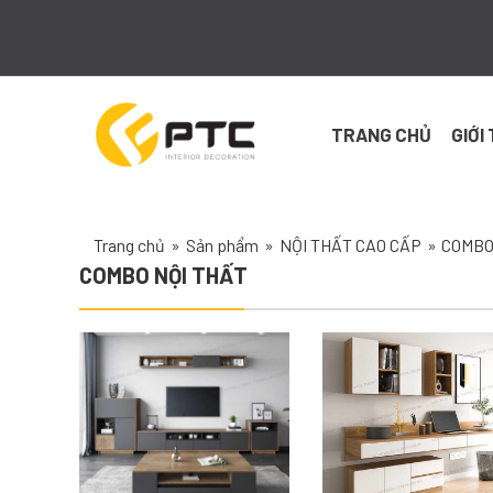
Skip
to
content
TRANG CHỦ
GIỚI
Trang chủ
»
Sản phẩm
»
NỘI THẤT CAO CẤP
»
COMBO
COMBO NỘI THẤT