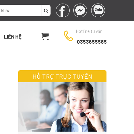
Hotline tư vấn
LIÊN HỆ
0353655585
HỖ TRỢ TRỰC TUYẾN