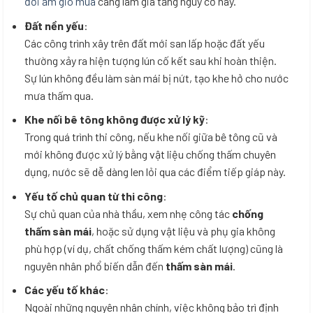
đới ẩm gió mùa
càng làm gia tăng nguy cơ này.
Đất nền yếu
:
Các công trình xây trên đất mới san lấp hoặc đất yếu
thường xảy ra hiện tượng lún cố kết sau khi hoàn thiện.
Sự lún không đều làm sàn mái bị nứt, tạo khe hở cho nước
mưa thấm qua.
Khe nối bê tông không được xử lý kỹ
:
Trong quá trình thi công, nếu khe nối giữa bê tông cũ và
mới không được xử lý bằng vật liệu chống thấm chuyên
dụng, nước sẽ dễ dàng len lỏi qua các điểm tiếp giáp này.
Yếu tố chủ quan từ thi công
:
Sự chủ quan của nhà thầu, xem nhẹ công tác
chống
thấm sàn mái
, hoặc sử dụng vật liệu và phụ gia không
phù hợp (ví dụ, chất chống thấm kém chất lượng) cũng là
nguyên nhân phổ biến dẫn đến
thấm sàn mái
.
Các yếu tố khác
:
Ngoài những nguyên nhân chính, việc không bảo trì định