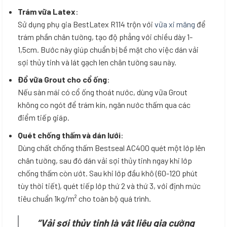
Trám vữa Latex
:
Sử dụng phụ gia BestLatex R114 trộn với
vữa xi măng
để
trám phần chân tường, tạo độ phẳng với chiều dày 1-
1,5cm. Bước này giúp chuẩn bị bề mặt cho việc dán vải
sợi thủy tinh và lát gạch len chân tường sau này.
Đổ vữa Grout cho cổ ống
:
Nếu sàn mái có cổ ống thoát nước, dùng vữa Grout
không co ngót để trám kín, ngăn nước thấm qua các
điểm tiếp giáp.
Quét chống thấm và dán lưới
:
Dùng chất chống thấm Bestseal AC400 quét một lớp lên
chân tường, sau đó dán vải sợi thủy tinh ngay khi lớp
chống thấm còn ướt. Sau khi lớp đầu khô (60-120 phút
tùy thời tiết), quét tiếp lớp thứ 2 và thứ 3, với định mức
tiêu chuẩn 1kg/m² cho toàn bộ quá trình.
“Vải sợi thủy tinh là vật liệu gia cường