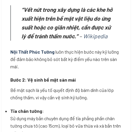
“Vết nứt trong xây dựng là các khe hở
xuất hiện trên bề mặt vật liệu do ứng
suất hoặc co giãn nhiệt, cần được xử
lý để tránh thấm nước.”
–
Wikipedia
Nội Thất Phúc Tường
luôn thực hiện bước này kỹ lưỡng
để đảm bảo không bỏ sót bất kỳ điểm yếu nào trên sàn
mái.
Bước 2: Vệ sinh bề mặt sàn mái
Bề mặt sạch là yếu tố quyết định độ bám dính của lớp
chống thấm, vì vậy cần vệ sinh kỹ lưỡng.
Tỉa chân tường
:
Sử dụng máy bắn chuyên dụng để tỉa phẳng phần chân
tường chưa tô (cao 15cm), loại bỏ vữa thừa và xà bần trên