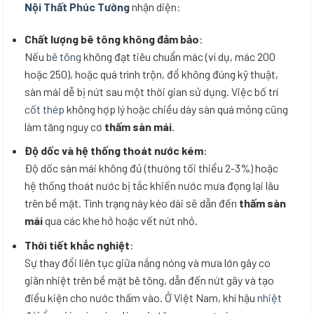
Nội Thất Phúc Tường
nhận diện:
Chất lượng bê tông không đảm bảo
:
Nếu
bê tông
không đạt tiêu chuẩn mác (ví dụ, mác 200
hoặc 250), hoặc quá trình trộn, đổ không đúng kỹ thuật,
sàn mái dễ bị nứt sau một thời gian sử dụng. Việc bố trí
cốt thép
không hợp lý hoặc chiều dày sàn quá mỏng cũng
làm tăng nguy cơ
thấm sàn mái
.
Độ dốc và hệ thống thoát nước kém
:
Độ dốc sàn mái không đủ (thường tối thiểu 2-3%) hoặc
hệ thống thoát nước bị tắc khiến nước mưa đọng lại lâu
trên bề mặt. Tình trạng này kéo dài sẽ dẫn đến
thấm sàn
mái
qua các khe hở hoặc vết nứt nhỏ.
Thời tiết khắc nghiệt
:
Sự thay đổi liên tục giữa nắng nóng và mưa lớn gây co
giãn nhiệt trên bề mặt bê tông, dẫn đến nứt gãy và tạo
điều kiện cho nước thấm vào. Ở Việt Nam, khí hậu
nhiệt