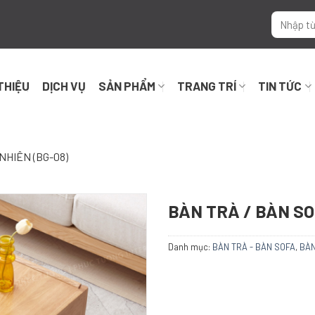
 THIỆU
DỊCH VỤ
SẢN PHẨM
TRANG TRÍ
TIN TỨC
NHIÊN (BG-08)
BÀN TRÀ / BÀN SO
Danh mục:
BÀN TRÀ - BÀN SOFA
,
BÀN