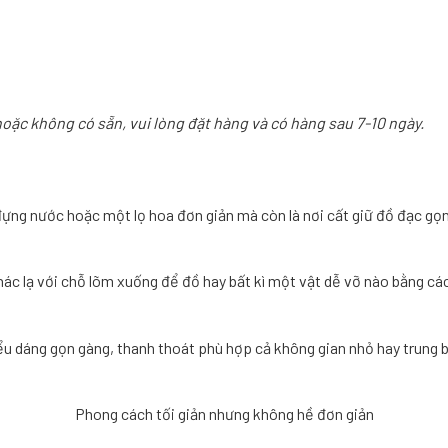
hoặc không có sẵn, vui lòng đặt hàng và có hàng sau 7-10 ngày.
đựng nước hoặc một lọ hoa đơn giản mà còn là nơi cất giữ đồ đạc gọ
hác lạ với chỗ lõm xuống để đồ hay bất kì một vật dễ vỡ nào bằng cá
ểu dáng gọn gàng, thanh thoát phù hợp cả không gian nhỏ hay trung b
Phong cách tối giản nhưng không hề đơn giản