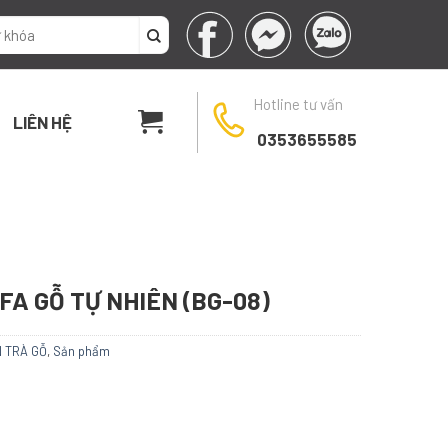
Hotline tư vấn
LIÊN HỆ
0353655585
FA GỖ TỰ NHIÊN (BG-08)
 TRÀ GỖ
,
Sản phẩm