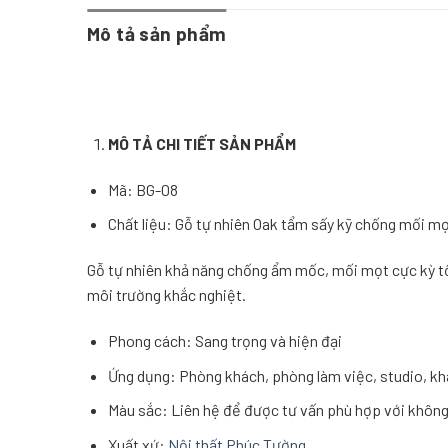
Mô tả sản phẩm
MÔ T
Ả
CHI TI
Ế
T S
Ả
N PH
Ẩ
M
Mã: BG-08
Chất liệu: Gỗ tự nhiên Oak tẩm sấy kỹ chống mối mọ
Gỗ tự nhiên khả năng chống ẩm mốc, mối mọt cực kỳ tố
môi trường khắc nghiệt.
Phong cách: Sang trọng và hiện đại
Ứng dụng: Phòng khách, phòng làm việc, studio, k
Màu sắc: Liên hệ để được tư vấn phù hợp với không 
Xuất xứ:
Nội thất Phúc Tường