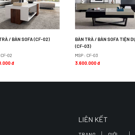
TRÀ / BÀN SOFA (CF-02)
BÀN TRÀ / BÀN SOFA TIỆN 
(CF-03)
 CF-02
MSP : CF-03
0.000 đ
3.600.000 đ
LIÊN KẾT
TRANG
GIỚI