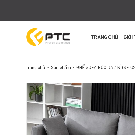
Skip
to
content
TRANG CHỦ
GIỚI
Trang chủ
»
Sản phẩm
»
GHẾ SOFA BỌC DA / NỈ (SF-02