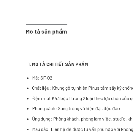
Mô tả sản phẩm
MÔ T
Ả
CHI TI
Ế
T S
Ả
N PH
Ẩ
M
Mã: SF-02
Chất liệu: Khung gỗ tự nhiên Pinus tẩm sấy kỹ chốn
Đệm mút K43 bọc 1 trong 2 loại theo lựa chọn của qu
Phong cách: Sang trọng và hiện đại, độc đáo
Ứng dụng: Phòng khách, phòng làm việc, studio, k
Màu sắc: Liên hệ để được tư vấn phù hợp với không 