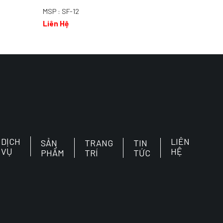
MSP : SF-12
MSP : SF-12
Liên Hệ
Liên Hệ
DỊCH
LIÊN
SẢN
TRANG
TIN
VỤ
HỆ
PHẨM
TRÍ
TỨC