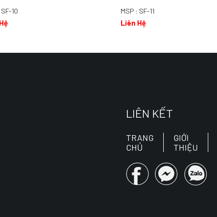
 SF-10
MSP : SF-11
 Hệ
Liên Hệ
LIÊN KẾT
TRANG
GIỚI
CHỦ
THIỆU