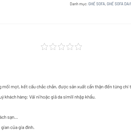
Danh mục:
GHẾ SOFA
,
GHẾ SOFA DA/
g mối mọt, kết cấu chắc chắn, được sản xuất cẩn thận đến từng chi t
ý khách hàng: Vải nỉ hoặc giả da simili nhập khẩu.
hách sạn…
gian của gia đình.