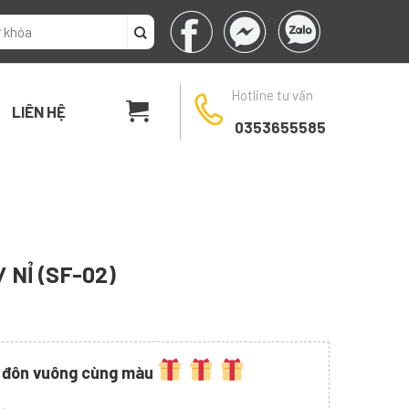
Hotline tư vấn
LIÊN HỆ
0353655585
 NỈ (SF-02)
 đôn vuông cùng màu