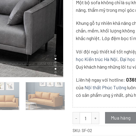
Một bộ sofa không chỉ là sự k
năng, thẩm mỹ trong mọi góc 
Khung gỗ tự nhiên khả năng c
chắn, mềm, khối lượng không q
khắc nghiệt. Lớp đệm bọc tỉ m
Với đội ngũ thiết kế tốt nghiệ
học Kiến trúc Hà Nội
,
Đại học
Quý khách hàng những lời tư vấ
Liên hệ ngay với hotline:
0369
của
Nội thất Phúc Tường
luôn
có sản phẩm ưng ý nhất, phù 
GHẾ SOFA BỌC DA / NỈ (SF-02) s
Mua hàng
SKU:
SF-02