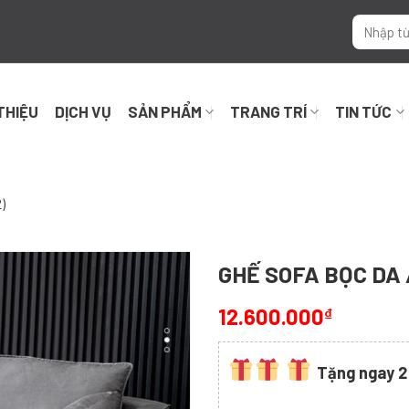
 THIỆU
DỊCH VỤ
SẢN PHẨM
TRANG TRÍ
TIN TỨC
)
GHẾ SOFA BỌC DA /
12.600.000
₫
Tặng ngay 2