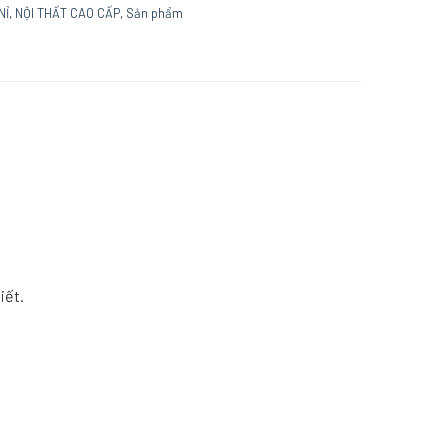
NỈ
,
NỘI THẤT CAO CẤP
,
Sản phẩm
iết.