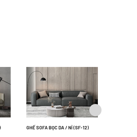
)
GHẾ SOFA BỌC DA / NỈ (SF-12)
GHẾ SOFA B