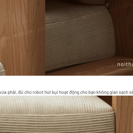
ừa phải, đủ cho robot hút bụi hoạt động cho bạn không gian sạch s