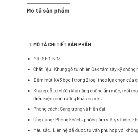
Mô tả sản phẩm
MÔ T
Ả
CHI TI
Ế
T S
Ả
N PH
Ẩ
M
Mã: SFG-N03
Chất liệu: Khung gỗ tự nhiên Oak tẩm sấy kỹ chống 
Đệm mút K43 bọc 1 trong 2 loại theo lựa chọn của qu
Khung gỗ tự nhiên khả năng chống ẩm mốc, mối mọt 
điều kiện môi trường khắc nghiệt.
Phong cách: Sang trọng và hiện đại
Ứng dụng: Phòng khách, phòng làm việc, studio, k
Màu sắc: Liên hệ để được tư vấn phù hợp với không 