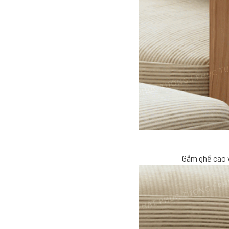
Gầm ghế cao v