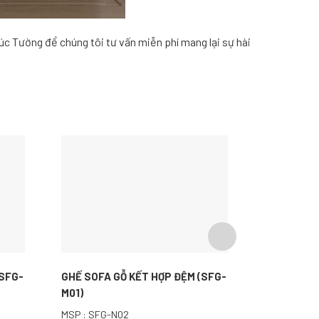
húc Tường để chúng tôi tư vấn miễn phí mang lại sự hài
(SFG-
GHẾ SOFA GỖ KẾT HỢP ĐỆM (SFG-
GHẾ SOFA 
M01)
11)
MSP : SFG-N02
MSP : SFG-1