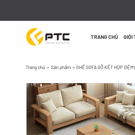
Skip
to
content
TRANG CHỦ
GIỚI
Trang chủ
»
Sản phẩm
»
GHẾ SOFA GỖ KẾT HỢP ĐỆM (