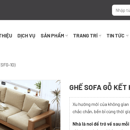
 THIỆU
DỊCH VỤ
SẢN PHẨM
TRANG TRÍ
TIN TỨC
SFG-10)
GHẾ SOFA GỖ KẾT 
Xu hướng mới của không gian 
chắc chắn, bền bỉ cùng thời gi
Nhà là nơi để trở về sau mỗ