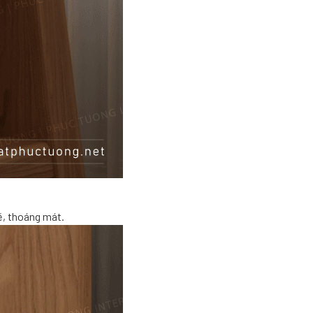
ẽ, thoáng mát.