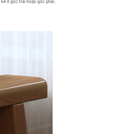
kê ở góc trái hoặc góc phải.