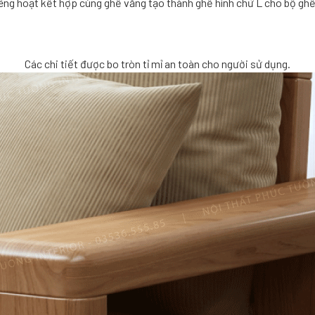
iêng hoạt kết hợp cùng ghế văng tạo thành ghế hình chữ L cho bộ ghế 
Các chi tiết được bo tròn tỉ mỉ an toàn cho người sử dụng.