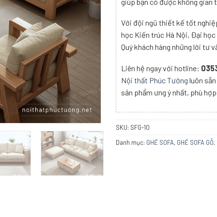
giúp bạn có được không gian t
Với đội ngũ thiết kế tốt nghiệ
học Kiến trúc Hà Nội, Đại học
Quý khách hàng những lời tư vấ
Liên hệ ngay với hotline:
035
Nội thất Phúc Tường
luôn sẵn
sản phẩm ưng ý nhất, phù hợp
SKU:
SFG-10
Danh mục:
GHẾ SOFA
,
GHẾ SOFA GỖ
,