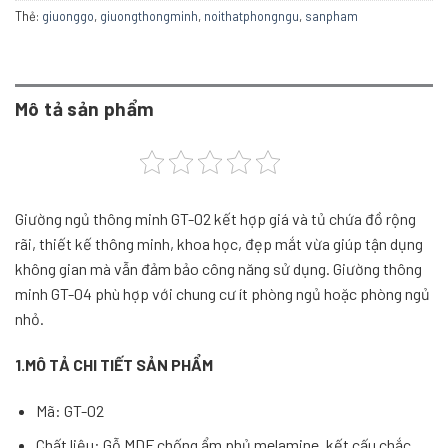
Thẻ:
giuonggo
,
giuongthongminh
,
noithatphongngu
,
sanpham
Mô tả sản phẩm
Giường ngủ thông minh GT-02 kết hợp giá và tủ chứa đồ rộng
rãi, thiết kế thông minh, khoa học, đẹp mắt vừa giúp tận dụng
không gian mà vẫn đảm bảo công năng sử dụng. Giường thông
minh GT-04 phù hợp với chung cư ít phòng ngủ hoặc phòng ngủ
nhỏ.
1.MÔ TẢ CHI TIẾT SẢN PHẨM
Mã: GT-02
Chất liệu: Gỗ MDF chống ẩm phủ melamine, kết cấu chắc