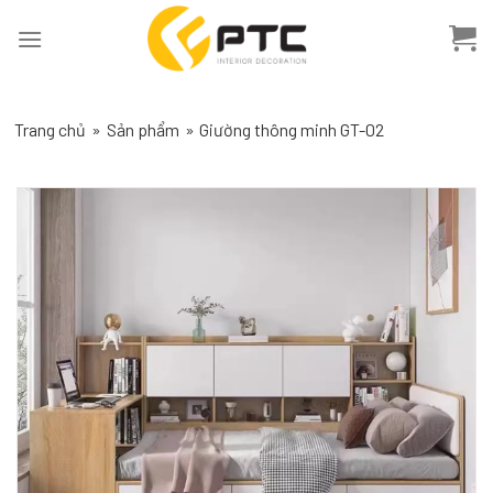
Skip
to
content
Trang chủ
»
Sản phẩm
»
Giường thông minh GT-02